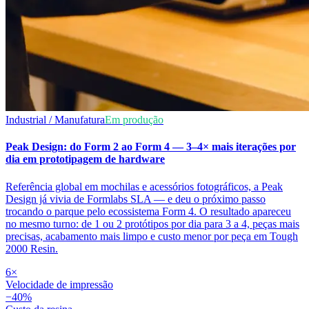
Industrial / Manufatura
Em produção
Peak Design: do Form 2 ao Form 4 — 3–4× mais iterações por
dia em prototipagem de hardware
Referência global em mochilas e acessórios fotográficos, a Peak
Design já vivia de Formlabs SLA — e deu o próximo passo
trocando o parque pelo ecossistema Form 4. O resultado apareceu
no mesmo turno: de 1 ou 2 protótipos por dia para 3 a 4, peças mais
precisas, acabamento mais limpo e custo menor por peça em Tough
2000 Resin.
6×
Velocidade de impressão
−40%