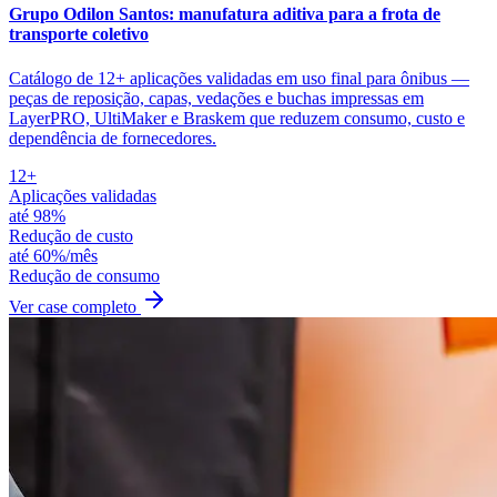
Grupo Odilon Santos: manufatura aditiva para a frota de
transporte coletivo
Catálogo de 12+ aplicações validadas em uso final para ônibus —
peças de reposição, capas, vedações e buchas impressas em
LayerPRO, UltiMaker e Braskem que reduzem consumo, custo e
dependência de fornecedores.
12+
Aplicações validadas
até 98%
Redução de custo
até 60%/mês
Redução de consumo
Ver case completo