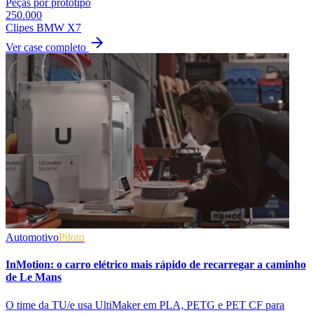
Peças por protótipo
250.000
Clipes BMW X7
Ver case completo
Automotivo
Piloto
InMotion: o carro elétrico mais rápido de recarregar a caminho
de Le Mans
O time da TU/e usa UltiMaker em PLA, PETG e PET CF para