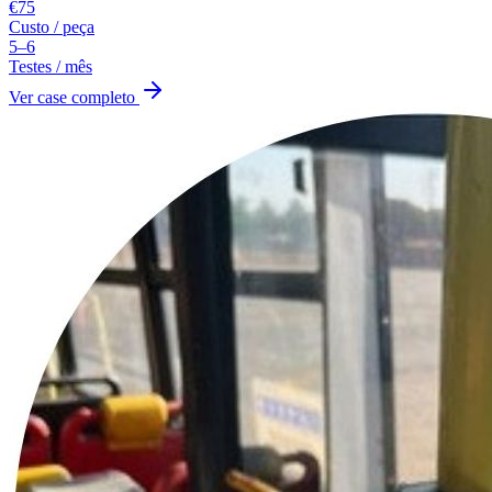
€75
Custo / peça
5–6
Testes / mês
Ver case completo