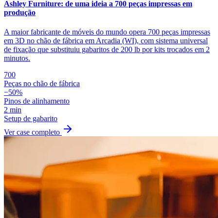
Ashley Furniture: de uma ideia a 700 peças impressas em
produção
A maior fabricante de móveis do mundo opera 700 peças impressas
em 3D no chão de fábrica em Arcadia (WI), com sistema universal
de fixação que substituiu gabaritos de 200 lb por kits trocados em 2
minutos.
700
Peças no chão de fábrica
−50%
Pinos de alinhamento
2 min
Setup de gabarito
Ver case completo