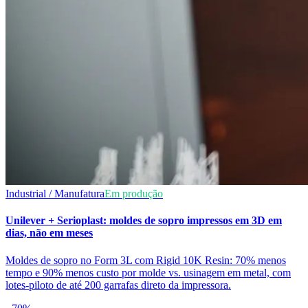
Industrial / Manufatura
Em produção
Unilever + Serioplast: moldes de sopro impressos em 3D em
dias, não em meses
Moldes de sopro no Form 3L com Rigid 10K Resin: 70% menos
tempo e 90% menos custo por molde vs. usinagem em metal, com
lotes-piloto de até 200 garrafas direto da impressora.