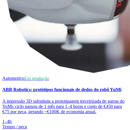
Automotivo
Em produção
ABB Robotics: protótipos funcionais de dedos do robô YuMi
A impressão 3D substituiu a prototipagem terceirizada de garras do
YuMi: ciclo passou de 1 mês para 1–4 horas e custo de €450 para
€75 por peça, gerando ~€100K de economia anual.
1–4h
Tempo / peça