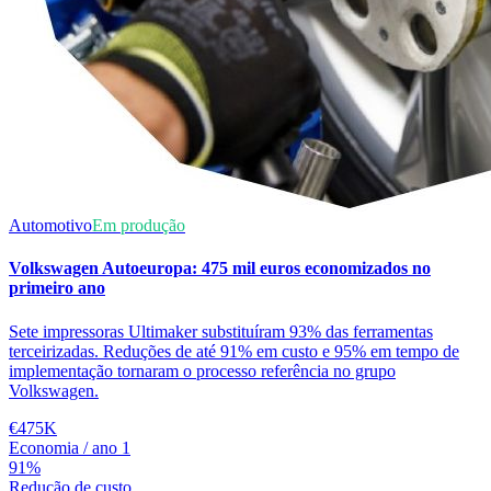
Automotivo
Em produção
Volkswagen Autoeuropa: 475 mil euros economizados no
primeiro ano
Sete impressoras Ultimaker substituíram 93% das ferramentas
terceirizadas. Reduções de até 91% em custo e 95% em tempo de
implementação tornaram o processo referência no grupo
Volkswagen.
€475K
Economia / ano 1
91%
Redução de custo