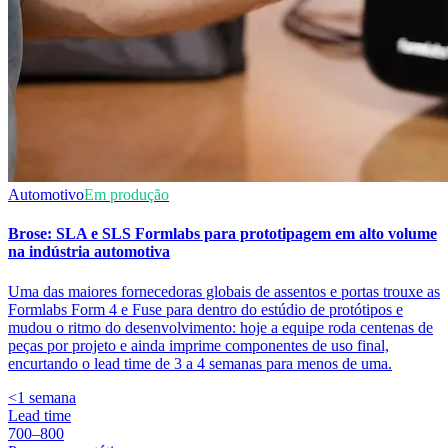
Automotivo
Em produção
Brose: SLA e SLS Formlabs para prototipagem em alto volume
na indústria automotiva
Uma das maiores fornecedoras globais de assentos e portas trouxe as
Formlabs Form 4 e Fuse para dentro do estúdio de protótipos e
mudou o ritmo do desenvolvimento: hoje a equipe roda centenas de
peças por projeto e ainda imprime componentes de uso final,
encurtando o lead time de 3 a 4 semanas para menos de uma.
<1 semana
Lead time
700–800