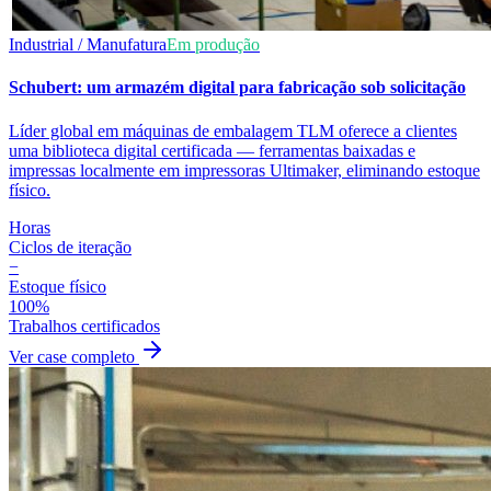
Industrial / Manufatura
Em produção
Schubert: um armazém digital para fabricação sob solicitação
Líder global em máquinas de embalagem TLM oferece a clientes
uma biblioteca digital certificada — ferramentas baixadas e
impressas localmente em impressoras Ultimaker, eliminando estoque
físico.
Horas
Ciclos de iteração
−
Estoque físico
100%
Trabalhos certificados
Ver case completo