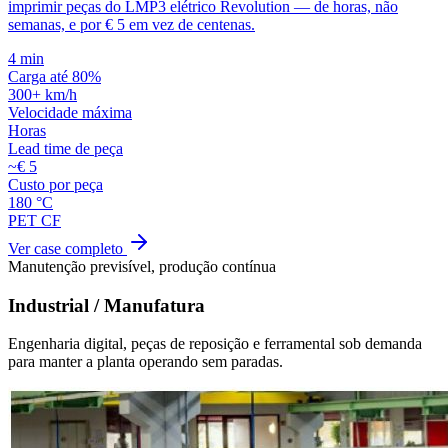
imprimir peças do LMP3 elétrico Revolution — de horas, não
semanas, e por € 5 em vez de centenas.
4 min
Carga até 80%
300+ km/h
Velocidade máxima
Horas
Lead time de peça
~€ 5
Custo por peça
180 °C
PET CF
Ver case completo
Manutenção previsível, produção contínua
Industrial / Manufatura
Engenharia digital, peças de reposição e ferramental sob demanda
para manter a planta operando sem paradas.