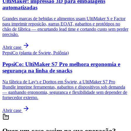
UltiMaker: impressão 3D para embalagens
automatizadas
Grandes marcas de bebidas e alimentos usam UltiMaker S e Factor
para imprimir reposição, garras EOAT, gabaritos e protótipos no
chão de fábrica — encurtando lead time e cortando custo sem perder
precisão.
Abrir case
PepsiCo (planta de Święte, Polônia)
PepsiCo: UltiMaker S7 Pro melhora ergonomia e
segurança na linha de snacks
Na fábrica de Lay's e Doritos em Święte, a UltiMaker S7 Pro
Bundle imprime ferramentas, gabaritos e dispositivos sob demanda
— ganhando ergonomia, segurança e flexibilidade sem depender de
fornecedor externo.
Abrir case
Quer um case assim na sua operação?