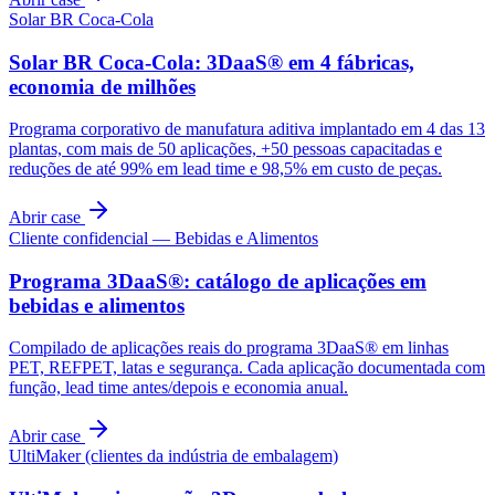
Solar BR Coca-Cola
Solar BR Coca-Cola: 3DaaS® em 4 fábricas,
economia de milhões
Programa corporativo de manufatura aditiva implantado em 4 das 13
plantas, com mais de 50 aplicações, +50 pessoas capacitadas e
reduções de até 99% em lead time e 98,5% em custo de peças.
Abrir case
Cliente confidencial — Bebidas e Alimentos
Programa 3DaaS®: catálogo de aplicações em
bebidas e alimentos
Compilado de aplicações reais do programa 3DaaS® em linhas
PET, REFPET, latas e segurança. Cada aplicação documentada com
função, lead time antes/depois e economia anual.
Abrir case
UltiMaker (clientes da indústria de embalagem)