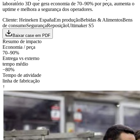
laboratório 3D que gera economia de 70–90% por peça, aumenta o
uptime e melhora a segurança dos operadores.
Cliente:
Heineken España
Em produção
Bebidas & Alimentos
Bens
de consumo
Segurança
Reposição
Ultimaker S5
Baixar case em PDF
Resumo de impacto
Economia / peça
70–90%
Entrega vs externo
tempo médio
−80%
Tempo de atividade
linha de fabricação
↑