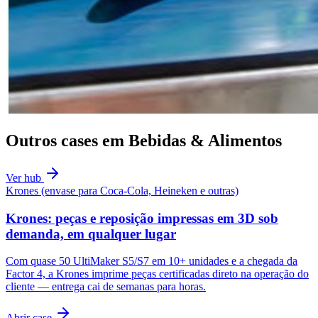
Outros cases em
Bebidas & Alimentos
Ver hub
Krones (envase para Coca-Cola, Heineken e outras)
Krones: peças e reposição impressas em 3D sob
demanda, em qualquer lugar
Com quase 50 UltiMaker S5/S7 em 10+ unidades e a chegada da
Factor 4, a Krones imprime peças certificadas direto na operação do
cliente — entrega cai de semanas para horas.
Abrir case