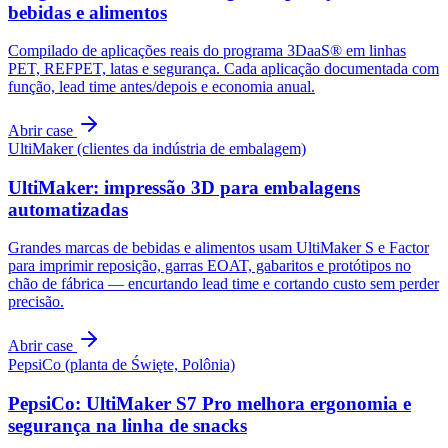
bebidas e alimentos
Compilado de aplicações reais do programa 3DaaS® em linhas
PET, REFPET, latas e segurança. Cada aplicação documentada com
função, lead time antes/depois e economia anual.
Abrir case
UltiMaker (clientes da indústria de embalagem)
UltiMaker: impressão 3D para embalagens
automatizadas
Grandes marcas de bebidas e alimentos usam UltiMaker S e Factor
para imprimir reposição, garras EOAT, gabaritos e protótipos no
chão de fábrica — encurtando lead time e cortando custo sem perder
precisão.
Abrir case
PepsiCo (planta de Święte, Polônia)
PepsiCo: UltiMaker S7 Pro melhora ergonomia e
segurança na linha de snacks