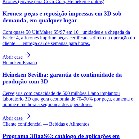
Krones (envase para Coca-Cola, Heineken e outras)
Krones: peças e reposição impressas em 3D sob
demanda, em qualquer lugar
Com quase 50 UltiMaker S5/S7 em 10+ unidades e a chegada da
Factor 4, a Krones imprime peças certificadas direto na operação do
cliente — entrega cai de semanas para horas.
Abrir case
Heineken España
Heineken Sevilha: garantia de continuidade da
produção com 3D
Cervejaria com capacidade de 500 milhões L/ano implantou
laboratório 3D que gera economia de 70–90% por peça, aumenta o
uptime e melhora a segurança dos operadores.
Abrir case
Cliente confidencial — Bebidas e Alimentos
Programa 3DaaS®: catálogo de aplicações em