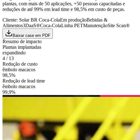
plantas, com mais de 50 aplicações, +50 pessoas capacitadas e
reduções de até 99% em lead time e 98,5% em custo de peças.
Cliente:
Solar BR Coca-Cola
Em produção
Bebidas &
Alimentos
3DaaS®
Coca-Cola
Linha PET
Manutenção
Site Scan®
Baixar case em PDF
Resumo de impacto
Plantas implantadas
expandindo
4 / 13
Redução de custo
êmbolo macacos
98,5%
Redução de lead time
êmbolo macacos
99,9%