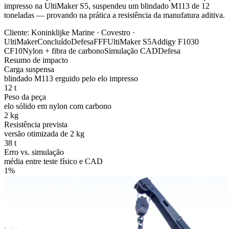
impresso na UltiMaker S5, suspendeu um blindado M113 de 12
toneladas — provando na prática a resistência da manufatura aditiva.
Cliente:
Koninklijke Marine · Covestro ·
UltiMaker
Concluído
Defesa
FFF
UltiMaker S5
Addigy F1030
CF10
Nylon + fibra de carbono
Simulação CAD
Defesa
Resumo de impacto
Carga suspensa
blindado M113 erguido pelo elo impresso
12 t
Peso da peça
elo sólido em nylon com carbono
2 kg
Resistência prevista
versão otimizada de 2 kg
38 t
Erro vs. simulação
média entre teste físico e CAD
1%