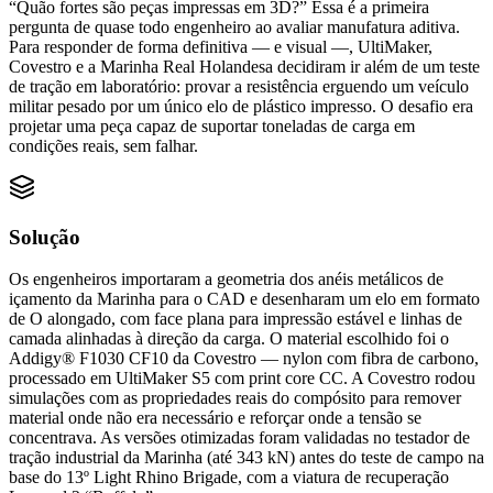
“Quão fortes são peças impressas em 3D?” Essa é a primeira
pergunta de quase todo engenheiro ao avaliar manufatura aditiva.
Para responder de forma definitiva — e visual —, UltiMaker,
Covestro e a Marinha Real Holandesa decidiram ir além de um teste
de tração em laboratório: provar a resistência erguendo um veículo
militar pesado por um único elo de plástico impresso. O desafio era
projetar uma peça capaz de suportar toneladas de carga em
condições reais, sem falhar.
Solução
Os engenheiros importaram a geometria dos anéis metálicos de
içamento da Marinha para o CAD e desenharam um elo em formato
de O alongado, com face plana para impressão estável e linhas de
camada alinhadas à direção da carga. O material escolhido foi o
Addigy® F1030 CF10 da Covestro — nylon com fibra de carbono,
processado em UltiMaker S5 com print core CC. A Covestro rodou
simulações com as propriedades reais do compósito para remover
material onde não era necessário e reforçar onde a tensão se
concentrava. As versões otimizadas foram validadas no testador de
tração industrial da Marinha (até 343 kN) antes do teste de campo na
base do 13º Light Rhino Brigade, com a viatura de recuperação