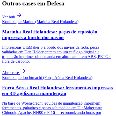
Outros cases em
Defesa
Ver hub
Koninklijke Marine (Marinha Real Holandesa)
Marinha Real Holandesa: peças de reposição
impressas a bordo dos navios
Impressoras UltiMaker S a bordo dos navios da frota: peças
validadas em Den Helder entram em um catálogo digital e a
tripulação imprime sob demanda em alto-mar — em ABS, PETG e
fibra de carbono.
Abrir case
Koninklijke Luchtmacht (Força Aérea Real Holandesa)
Força Aérea Real Holandesa: ferramentas impressas
em 3D agilizam a manutenção
Na base de Woensdrecht, equipes de manutenção imprimem
ferramentas, gabaritos e peças sob medida em UltiMaker para
Chinook, Apache, NH90 e F-16 — economizando horas por