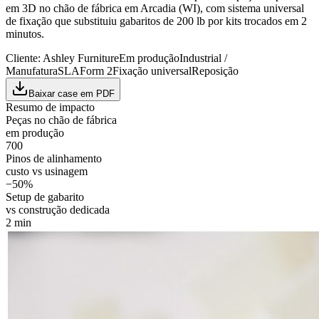
em 3D no chão de fábrica em Arcadia (WI), com sistema universal
de fixação que substituiu gabaritos de 200 lb por kits trocados em 2
minutos.
Cliente:
Ashley Furniture
Em produção
Industrial /
Manufatura
SLA
Form 2
Fixação universal
Reposição
Baixar case em PDF
Resumo de impacto
Peças no chão de fábrica
em produção
700
Pinos de alinhamento
custo vs usinagem
−50%
Setup de gabarito
vs construção dedicada
2 min