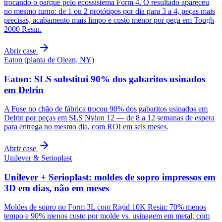
trocando o parque pelo ecossistema Form 4. O resultado apareceu
no mesmo turno: de 1 ou 2 protótipos por dia para 3 a 4, peças mais
precisas, acabamento mais limpo e custo menor por peça em Tough
2000 Resin.
Abrir case
Eaton (planta de Olean, NY)
Eaton: SLS substitui 90% dos gabaritos usinados
em Delrin
A Fuse no chão de fábrica trocou 90% dos gabaritos usinados em
Delrin por peças em SLS Nylon 12 — de 8 a 12 semanas de espera
para entrega no mesmo dia, com ROI em seis meses.
Abrir case
Unilever & Serioplast
Unilever + Serioplast: moldes de sopro impressos em
3D em dias, não em meses
Moldes de sopro no Form 3L com Rigid 10K Resin: 70% menos
tempo e 90% menos custo por molde vs. usinagem em metal, com