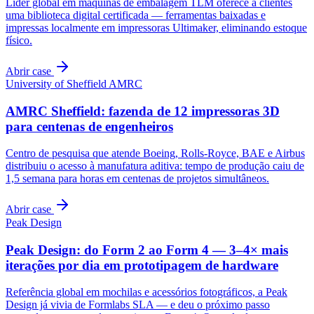
Líder global em máquinas de embalagem TLM oferece a clientes
uma biblioteca digital certificada — ferramentas baixadas e
impressas localmente em impressoras Ultimaker, eliminando estoque
físico.
Abrir case
University of Sheffield AMRC
AMRC Sheffield: fazenda de 12 impressoras 3D
para centenas de engenheiros
Centro de pesquisa que atende Boeing, Rolls-Royce, BAE e Airbus
distribuiu o acesso à manufatura aditiva: tempo de produção caiu de
1,5 semana para horas em centenas de projetos simultâneos.
Abrir case
Peak Design
Peak Design: do Form 2 ao Form 4 — 3–4× mais
iterações por dia em prototipagem de hardware
Referência global em mochilas e acessórios fotográficos, a Peak
Design já vivia de Formlabs SLA — e deu o próximo passo