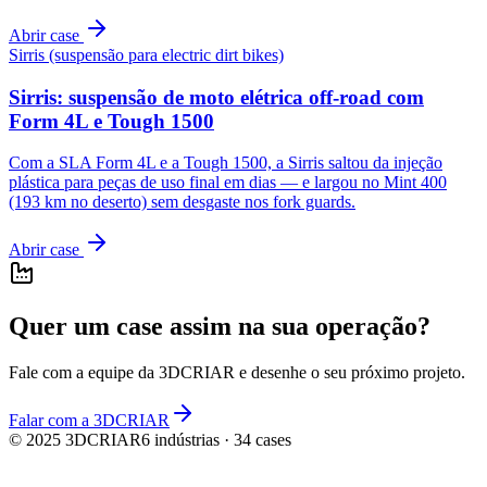
Abrir case
Sirris (suspensão para electric dirt bikes)
Sirris: suspensão de moto elétrica off-road com
Form 4L e Tough 1500
Com a SLA Form 4L e a Tough 1500, a Sirris saltou da injeção
plástica para peças de uso final em dias — e largou no Mint 400
(193 km no deserto) sem desgaste nos fork guards.
Abrir case
Quer um case assim na sua operação?
Fale com a equipe da
3DCRIAR
e desenhe o seu próximo projeto.
Falar com a 3DCRIAR
© 2025
3DCRIAR
6
indústrias ·
34
cases