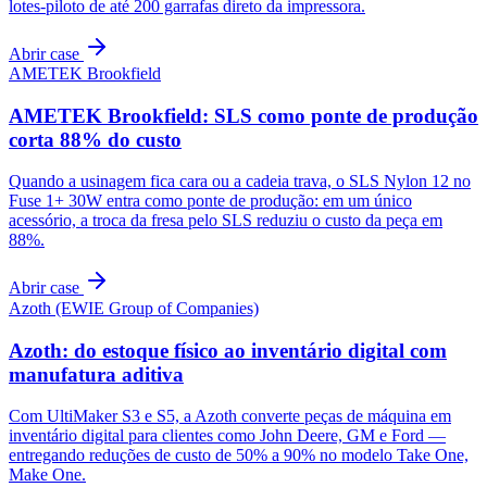
lotes-piloto de até 200 garrafas direto da impressora.
Abrir case
AMETEK Brookfield
AMETEK Brookfield: SLS como ponte de produção
corta 88% do custo
Quando a usinagem fica cara ou a cadeia trava, o SLS Nylon 12 no
Fuse 1+ 30W entra como ponte de produção: em um único
acessório, a troca da fresa pelo SLS reduziu o custo da peça em
88%.
Abrir case
Azoth (EWIE Group of Companies)
Azoth: do estoque físico ao inventário digital com
manufatura aditiva
Com UltiMaker S3 e S5, a Azoth converte peças de máquina em
inventário digital para clientes como John Deere, GM e Ford —
entregando reduções de custo de 50% a 90% no modelo Take One,
Make One.