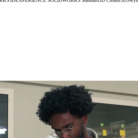
RKS
3DEXPERIENCE SOLIDWORKS Standard
3D Creator
3DSwym