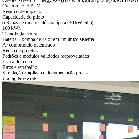
Cliente:
Green-Y Energy AG (Hasle, Suíça)
Em produção
SOLIDWO
Creator
Cloud PLM
Resumo de impacto
Capacidade do piloto
≈ 3 dias de uma residência típica (30 kWh/dia)
100 kWh
Tecnologia central
Bateria + bomba de calor em um único sistema
Ar comprimido patenteado
Reuso de projetos
Padrões e módulos validados reaproveitados
↑ taxa de reuso
Erros e retrabalho
Simulação ampliada e documentação precisa
↓ scrap & rework