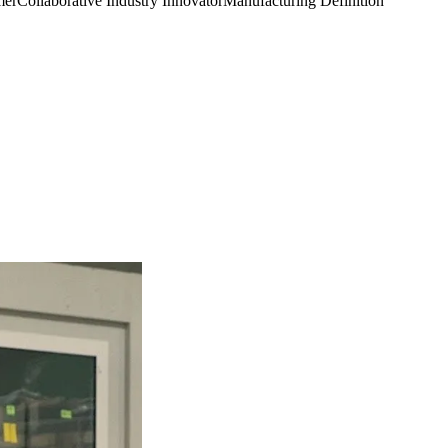
er
Collaborative Industry Innovator
Manufacturing Definition