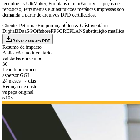
tecnologias UltiMaker, Formlabs e miniFactory — peças de
reposição, ferramentas e substituições metálicas impressas sob
demanda a partir de arquivos DPD certificados.
Cliente:
Petrobras
Em produção
Óleo & Gás
Inventário
Digital
3DaaS®
Offshore
FPSO
REPLAN
Substituição metálica
Baixar case em PDF
Resumo de impacto
Aplicações no inventário
validadas em campo
30+
Lead time crítico
aspersor GGI
24 meses → dias
Redução de custo
vs peça original
≈10×