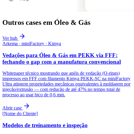
Outros cases em
Óleo & Gás
Ver hub
Arkema · miniFactory · Kimya
Vedações para Óleo & Gás em PEKK via FFF:
fechando o gap com a manufatura convencional
Whitepaper técnico mostrando que anéis de vedação (O-rings)
impressos em FFF com filamento Kimya PEKK-SC na miniFactory
Ultra atingem propriedades mecânicas equivalentes à moldagem por
injeção/extrusão — com redução de até 47% no tempo total de
processo ao usar bico de 0,6 mm.
Abrir case
[Nome do Cliente]
Modelos de treinamento e inspeção